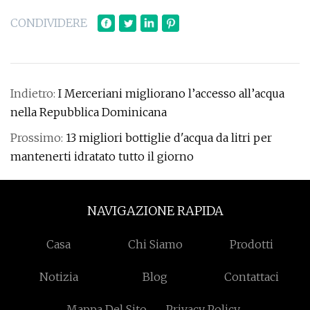
CONDIVIDERE
Indietro:
I Merceriani migliorano l’accesso all’acqua
nella Repubblica Dominicana
Prossimo:
13 migliori bottiglie d'acqua da litri per
mantenerti idratato tutto il giorno
NAVIGAZIONE RAPIDA
Casa
Chi Siamo
Prodotti
Notizia
Blog
Contattaci
Mappa Del Sito
Privacy Policy